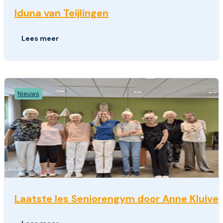
Iduna van Teijlingen
Lees meer
Nieuws
Laatste les Seniorengym door Anne Kluiver