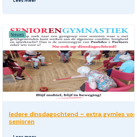
Lees meer
Nieuws
Iedere dinsdagochtend – extra gymles voo
senioren
Lees meer