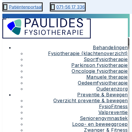
Patiëntenportaal
071-56 17 336


Nieuws
Nieuws
Behandelingen
Fysiotherapie (klachtenoverzicht)
Sportfysiotherapie
Parkinson fysiotherapie
Oncologie fysiotherapie
Manuele therapie
Oedeemfysiotherapie
Ouderenzorg
Preventie & Bewegen
Overzicht preventie & bewegen
FysioFitness
Valpreventie
Seniorengymnastiek
Loop- en beweeggroep
Zwanger & Fitness