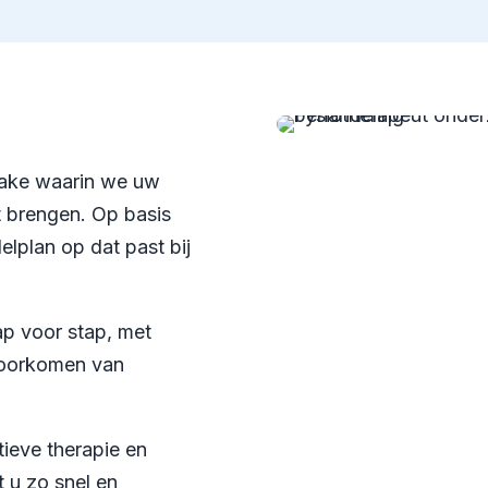
take waarin we uw
t brengen. Op basis
lplan op dat past bij
tap voor stap, met
 voorkomen van
ieve therapie en
 u zo snel en