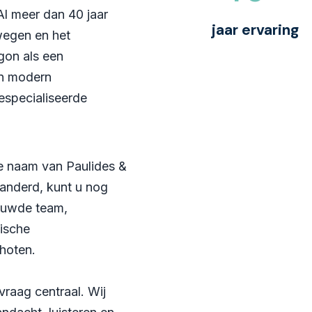
Al meer dan 40 jaar
jaar ervaring
wegen en het
gon als een
en modern
specialiseerde
we naam van Paulides &
anderd, kunt u nog
rouwde team,
tische
choten.
vraag centraal. Wij