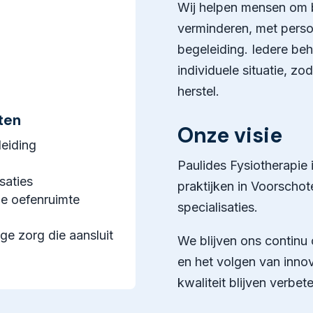
Wij helpen mensen om b
verminderen, met perso
begeleiding. Iedere be
individuele situatie, 
herstel.
ten
Onze visie
leiding
Paulides Fysiotherapie 
saties
praktijken in Voorscho
de oefenruimte
specialisaties.
ge zorg die aansluit
We blijven ons continu 
en het volgen van inno
kwaliteit blijven verbet