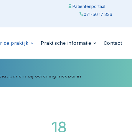
Patiëntenportaal

071-56 17 336

r de praktijk
Praktische informatie
Contact
18